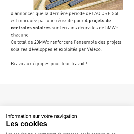
Boucles locales d’énergie verte
Power Purchase Agreement – PPA
d’annoncer que la dernière période de l’AO CRE Sol
est marquée par une réussite pour
4 projets de
centrales solaires
sur terrains dégradés de 5MWc
chacune.
Ce total de 20MWc renforcera l’ensemble des projets
solaires développés et exploités par Valeco.
La vie chez Valeco
Bravo aux équipes pour leur travail !
Nos métiers
Témoignages collaborateurs
Information sur votre navigation
Les cookies
Siège social