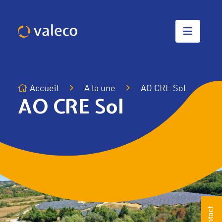
Passer
au
contenu
Accueil
A la une
AO CRE Sol
AO CRE Sol
Contact