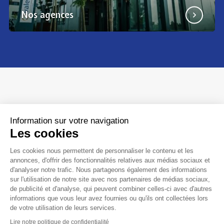
Nos agences
Information sur votre navigation
Les cookies
Siège social
Les cookies nous permettent de personnaliser le contenu et les
188, rue Maurice Bejart
annonces, d'offrir des fonctionnalités relatives aux médias sociaux et
d'analyser notre trafic. Nous partageons également des informations
CS 57392
sur l'utilisation de notre site avec nos partenaires de médias sociaux,
34184 Montpellier CEDEX 4 France
de publicité et d'analyse, qui peuvent combiner celles-ci avec d'autres
04 67 40 74 00
contact@groupevaleco.com
informations que vous leur avez fournies ou qu'ils ont collectées lors
de votre utilisation de leurs services.
Contacter nos agences
Lire notre politique de confidentialité