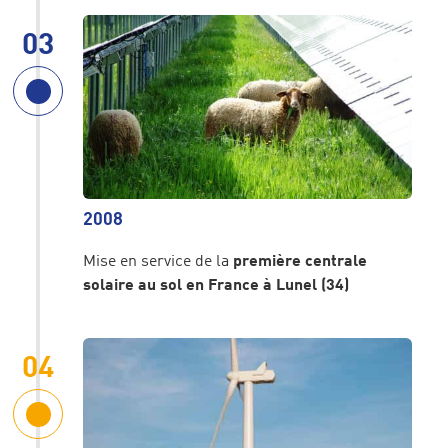
Parcs éoliens en mer
03
Hydrogène renouvelable et stockage
Boucles locales d’énergie verte
Power Purchase Agreement – PPA
2008
Mise en service de la
première centrale
solaire au sol en France à Lunel (34)
La vie chez Valeco
04
Nos métiers
Témoignages collaborateurs