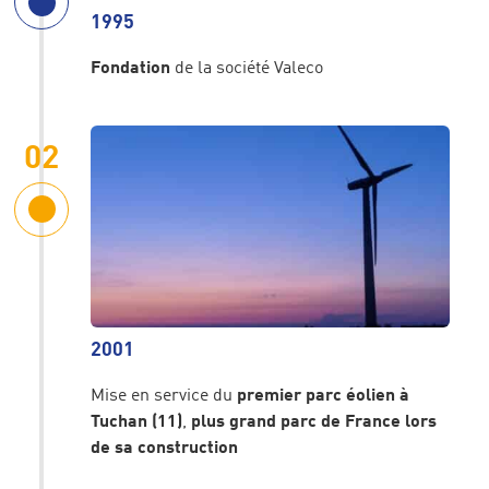
1995
Fondation
de la société Valeco
02
Histoire
Notre groupe : EnBW
Nos valeurs et engagements
Nos agences
2001
Mise en service du
premier parc éolien à
Tuchan (11)
,
plus grand parc de France lors
Agrivoltaïsme
de sa construction
Centrales Solaires au sol
Parcs éoliens terrestres