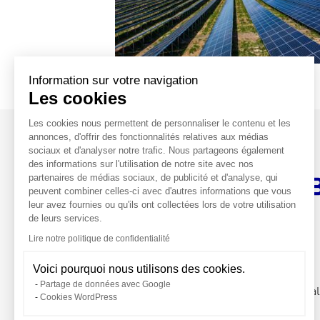
Boucles locales d’énergie verte
Pow
Information sur votre navigation
Les cookies
Les cookies nous permettent de personnaliser le contenu et les
annonces, d'offrir des fonctionnalités relatives aux médias
sociaux et d'analyser notre trafic. Nous partageons également
des informations sur l'utilisation de notre site avec nos
partenaires de médias sociaux, de publicité et d'analyse, qui
La vie chez Valeco
Nos métiers
Té
peuvent combiner celles-ci avec d'autres informations que vous
leur avez fournies ou qu'ils ont collectées lors de votre utilisation
de leurs services.
Siège social
Lire notre politique de confidentialité
188, rue Maurice Bejart
CS 57392
Voici pourquoi nous utilisons des cookies.
34184 Montpellier CEDEX 4 France
Partage de données avec Google
04 67 40 74 00
contact@groupeva
Cookies WordPress