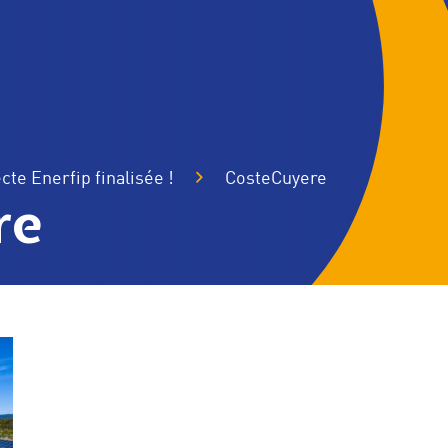
cte Enerfip finalisée !
CosteCuyere
re
 valeurs et engagements
Nos agences
sol
Parcs éoliens terrestres
Parcs éoliens en mer