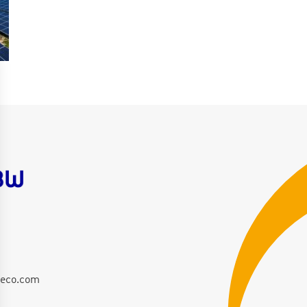
er Purchase Agreement – PPA
moignages collaborateurs
leco.com