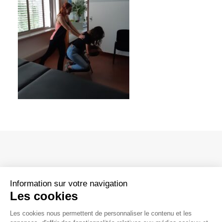
Agrivoltaïsme
Centrales Solaires au sol
Parcs éoliens terrestres
Parcs éoliens en mer
Hydrogène renouvelable et stockage
Boucles locales d’énergie verte
Power Purchase Agreement – PPA
Information sur votre navigation
Les cookies
La vie chez Valeco
Siège social
Les cookies nous permettent de personnaliser le contenu et les
Nos métiers
188, rue Maurice Bejart