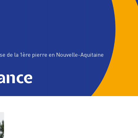
se de la 1ère pierre en Nouvelle-Aquitaine
ance
 valeurs et engagements
Nos agences
sol
Parcs éoliens terrestres
Parcs éoliens en mer