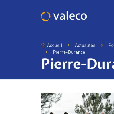
Passer
au
contenu
Accueil
Actualités
Po
Pierre-Durance
Pierre-Dur
Histoire
Notre groupe : EnBW
Nos
Agrivoltaïsme
Centrales Solaires au 