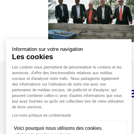
Hydrogène renouvelable et stockage
Boucles locales d’énergie verte
Pow
Information sur votre navigation
Les cookies
Les cookies nous permettent de personnaliser le contenu et les
annonces, d'offrir des fonctionnalités relatives aux médias
sociaux et d'analyser notre trafic. Nous partageons également
des informations sur l'utilisation de notre site avec nos
La vie chez Valeco
Nos métiers
Té
partenaires de médias sociaux, de publicité et d'analyse, qui
peuvent combiner celles-ci avec d'autres informations que vous
leur avez fournies ou qu'ils ont collectées lors de votre utilisation
de leurs services.
Siège social
Lire notre politique de confidentialité
188, rue Maurice Bejart
CS 57392
Voici pourquoi nous utilisons des cookies.
34184 Montpellier CEDEX 4 France