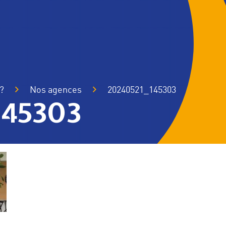
?
Nos agences
20240521_145303
145303
 valeurs et engagements
Nos agences
sol
Parcs éoliens terrestres
Parcs éoliens en mer