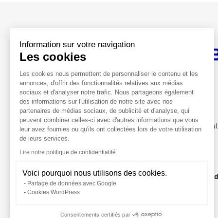
Boucles locales d’énergie verte
Pow
Information sur votre navigation
Les cookies
Les cookies nous permettent de personnaliser le contenu et les
Siège social
annonces, d'offrir des fonctionnalités relatives aux médias
188, rue Maurice Bejart
sociaux et d'analyser notre trafic. Nous partageons également
des informations sur l'utilisation de notre site avec nos
CS 57392
partenaires de médias sociaux, de publicité et d'analyse, qui
34184 Montpellier CEDEX 4 France
peuvent combiner celles-ci avec d'autres informations que vous
La vie chez Valeco
Nos métiers
Té
04 67 40 74 00
contact@groupeva
leur avez fournies ou qu'ils ont collectées lors de votre utilisation
de leurs services.
Contacter nos agences
Lire notre politique de confidentialité
Voici pourquoi nous utilisons des cookies.
Mentions légales
Politique de confid
Partage de données avec Google
Cookies WordPress
Consentements certifiés par