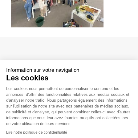
Parcs éoliens terrestres
Parcs éoliens en mer
Hydrogène renouvelable et stockage
Boucles locales d’énergie verte
Power Purchase Agreement – PPA
Information sur votre navigation
Les cookies
Siège social
Les cookies nous permettent de personnaliser le contenu et les
188, rue Maurice Bejart
annonces, d'offrir des fonctionnalités relatives aux médias sociaux et
d'analyser notre trafic. Nous partageons également des informations
CS 57392
sur l'utilisation de notre site avec nos partenaires de médias sociaux,
34184 Montpellier CEDEX 4 France
La vie chez Valeco
de publicité et d'analyse, qui peuvent combiner celles-ci avec d'autres
04 67 40 74 00
contact@groupevaleco.com
informations que vous leur avez fournies ou qu'ils ont collectées lors
Nos métiers
de votre utilisation de leurs services.
Témoignages collaborateurs
Contacter nos agences
Lire notre politique de confidentialité