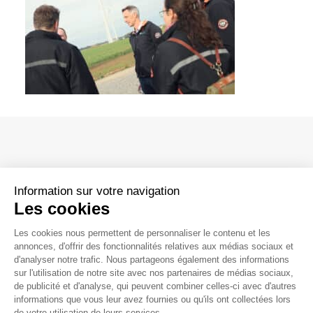
Parcs éoliens terrestres
Parcs éoliens en mer
Hydrogène renouvelable et stockage
Boucles locales d’énergie verte
Power Purchase Agreement – PPA
Information sur votre navigation
Les cookies
Siège social
Les cookies nous permettent de personnaliser le contenu et les
188, rue Maurice Bejart
annonces, d'offrir des fonctionnalités relatives aux médias sociaux et
La vie chez Valeco
d'analyser notre trafic. Nous partageons également des informations
CS 57392
sur l'utilisation de notre site avec nos partenaires de médias sociaux,
Nos métiers
34184 Montpellier CEDEX 4 France
de publicité et d'analyse, qui peuvent combiner celles-ci avec d'autres
Témoignages collaborateurs
04 67 40 74 00
contact@groupevaleco.com
informations que vous leur avez fournies ou qu'ils ont collectées lors
de votre utilisation de leurs services.