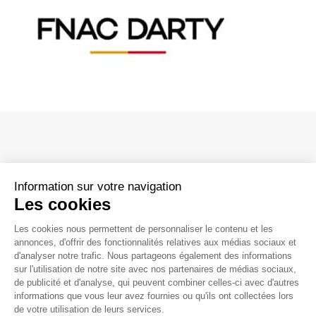
Parcs éoliens terrestres
Parcs éoliens en mer
Hydrogène renouvelable et stockage
Boucles locales d’énergie verte
Power Purchase Agreement – PPA
Information sur votre navigation
Les cookies
Siège social
Les cookies nous permettent de personnaliser le contenu et les
188, rue Maurice Bejart
annonces, d'offrir des fonctionnalités relatives aux médias sociaux et
La vie chez Valeco
d'analyser notre trafic. Nous partageons également des informations
CS 57392
sur l'utilisation de notre site avec nos partenaires de médias sociaux,
Nos métiers
34184 Montpellier CEDEX 4 France
de publicité et d'analyse, qui peuvent combiner celles-ci avec d'autres
Témoignages collaborateurs
04 67 40 74 00
contact@groupevaleco.com
informations que vous leur avez fournies ou qu'ils ont collectées lors
de votre utilisation de leurs services.