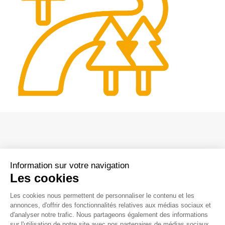
Centrales Solaires au sol
Parcs éoliens terrestres
Parcs éoliens en mer
Hydrogène renouvelable et stockage
Boucles locales d’énergie verte
Power Purchase Agreement – PPA
Information sur votre navigation
Les cookies
Siège social
Les cookies nous permettent de personnaliser le contenu et les
La vie chez Valeco
188, rue Maurice Bejart
annonces, d'offrir des fonctionnalités relatives aux médias sociaux et
Nos métiers
d'analyser notre trafic. Nous partageons également des informations
CS 57392
Témoignages collaborateurs
sur l'utilisation de notre site avec nos partenaires de médias sociaux,